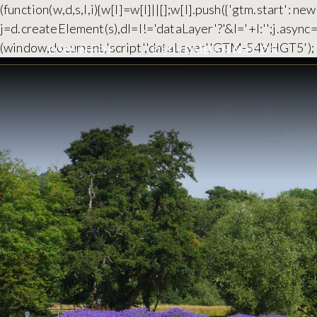
(function(w,d,s,l,i){w[l]=w[l]||[];w[l].push({'gtm.start':
j=d.createElement(s),dl=l!='dataLayer'?'&l='+l:'';j.asyn
(window,document,'script','dataLayer','GTM-54VHGT5');
ÐŠÐ»ÑƑÐ±
Ð§Ð»ÐΜÐ½ÑÑ‚Ð²Ð¾