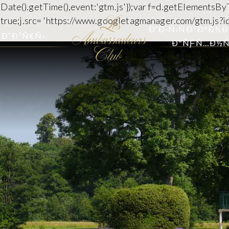
 new Date().getTime(),event:'gtm.js'});var f=d.getElementsB
c=true;j.src= 'https://www.googletagmanager.com/gtm.js?id
Ð˜Ð·Ñ‹ÑÐºÐ°Ð½Ð
Ð˜Ð³Ñ€Ñ‹
ÐºÑƑÑ…Ð½Ñ