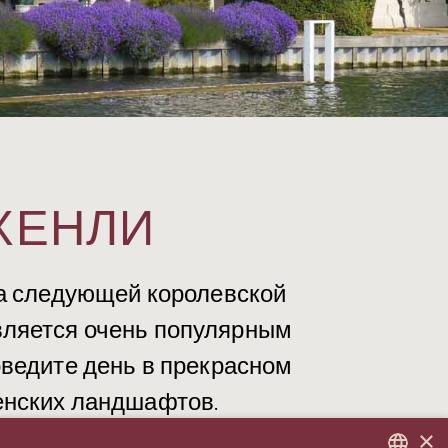
ХЕНЛИ
на следующей королевской
является очень популярным
оведите день в прекрасном
енских ландшафтов.
×