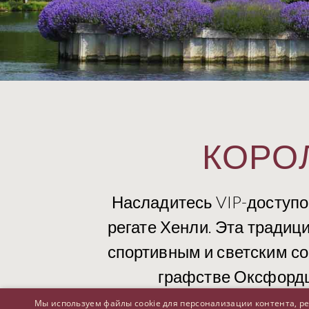
КОРО
Насладитесь VIP-доступо
регате Хенли. Эта традиц
спортивным и светским со
графстве Оксфордш
Мы используем файлы cookie для персонализации контента, р