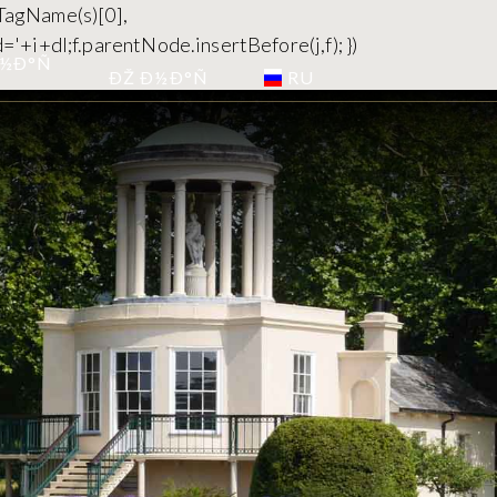
yTagName(s)[0],
='+i+dl;f.parentNode.insertBefore(j,f); })
½Ð°Ñ
RU
ÐŽ Ð½Ð°Ñ
