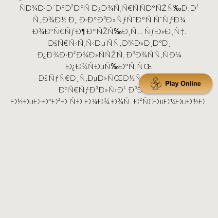
ÑÐ¾Ð·Ð´Ð°Ð²Ð°Ñ Ð¿Ð¾Ñ‚Ñ€ÑÑÐ°ÑŽÑ‰Ð¸Ð¹
Ñ„Ð¾Ð½ Ð¸ Ð·Ð°Ð³Ð»ÑƒÑˆÐ°Ñ ÑˆÑƒÐ¼
Ð¾ÐºÑ€ÑƒÐ¶Ð°ÑŽÑ‰Ð¸Ñ… ÑƒÐ»Ð¸Ñ†.
ÐšÑ€Ñ‹Ñ‚Ñ‹Ðµ ÑÑ‚Ð¾Ð»Ð¸ÐºÐ¸
Ð¿Ð¾Ð·Ð²Ð¾Ð»ÑÑŽÑ‚ Ð³Ð¾ÑÑ‚ÑÐ¼
Ð¿Ð¾ÑÐµÑ‰Ð°Ñ‚ÑŒ
ÐšÑƒÑ€Ð¸Ñ‚ÐµÐ»ÑŒÐ½Ñ‹Ð¹ ÑÐ°Ð´
ÐºÑ€ÑƒÐ³Ð»Ñ‹Ð¹ Ð³Ð¾Ð´,
Ð½ÐµÐ·Ð°Ð²Ð¸ÑÐ¸Ð¼Ð¾ Ð¾Ñ‚ Ð²Ñ€ÐµÐ¼ÐµÐ½Ð¸
Ð³Ð¾Ð´Ð°, Ð° Ð¿Ð¾Ð» Ñ Ð¿Ð¾Ð
´Ð¾Ð³Ñ€ÐµÐ²Ð¾Ð¼ Ð³Ð°Ñ€Ð°Ð½Ñ‚Ð¸Ñ€ÑƒÐµÑ‚
ÐºÐ¾Ð¼Ñ„Ð¾Ñ€Ñ‚ Ð²ÑÐµÐ¼ Ð³Ð¾ÑÑ‚ÑÐ¼.
Ð§Ð»ÐµÐ½Ð°Ð¼ Ð²Ð¾ Ð²Ñ€ÐµÐ¼Ñ Ð¸Ð³Ñ€Ñ‹
Ð¿Ñ€ÐµÐ´Ð»Ð°Ð³Ð°ÑŽÑ‚ÑÑ Ð
´Ð¾Ñ€ÐµÐ²Ð¾Ð»ÑŽÑ†Ð¸Ð¾Ð½Ð½Ñ‹Ðµ (pre-
Castro) Ð¸ ÐºÑƒÐ±Ð¸Ð½ÑÐºÐ¸Ðµ ÑÐ¸Ð³Ð°Ñ€Ñ‹, Ð°
Ñ‚Ð°ÐºÐ¶Ðµ Ð»ÑƒÑ‡ÑˆÐ¸Ðµ Ð²Ð¸Ð½Ð° Ð¸
Ð±Ñ€ÐµÐ½Ð´Ð¸ Ð¼Ð¸Ñ€Ð°, Ñ‡Ñ‚Ð¾
Ð¿Ð¾Ð¼Ð¾Ð¶ÐµÑ‚ Ð¸Ð¼ Ð¸ÑÐ¿Ñ‹Ñ‚Ð°Ñ‚ÑŒ