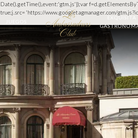
 new Date().getTime(),event:'gtm.js'});var f=d.getElementsB
c=true;j.src= 'https://www.googletagmanager.com/gtm.js?id
EXQUISITA
JUEGOS
GASTRONOMÃ