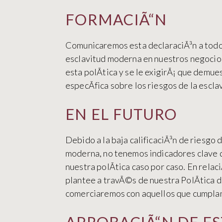
FORMACIÃ“N
Comunicaremos esta declaraciÃ³n a todos
esclavitud moderna en nuestros negocios
esta polÃ­tica y se le exigirÃ¡ que demu
especÃ­fica sobre los riesgos de la escla
EN EL FUTURO
Debido a la baja calificaciÃ³n de riesgo
moderna, no tenemos indicadores clave 
nuestra polÃ­tica caso por caso. En rela
plantee a travÃ©s de nuestra PolÃ­tica 
comerciaremos con aquellos que cumplan