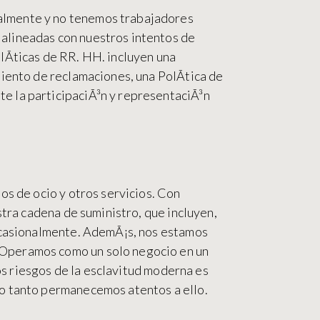
almente y no tenemos trabajadores
alineadas con nuestros intentos de
lÃ­ticas de RR. HH. incluyen una
miento de reclamaciones, una PolÃ­tica de
e la participaciÃ³n y representaciÃ³n
os de ocio y otros servicios. Con
stra cadena de suministro, que incluyen,
 ocasionalmente. AdemÃ¡s, nos estamos
 Operamos como un solo negocio en un
los riesgos de la esclavitud moderna es
lo tanto permanecemos atentos a ello.