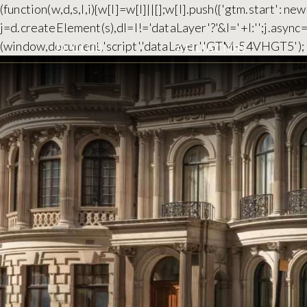
(function(w,d,s,l,i){w[l]=w[l]||[];w[l].push({'gtm.start':
j=d.createElement(s),dl=l!='dataLayer'?'&l='+l:'';j.asyn
(window,document,'script','dataLayer','GTM-54VHGT5');
EL CLUB
AFILIACIÓN