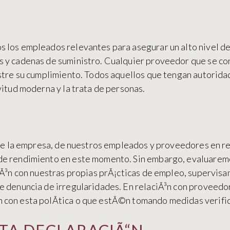
 los empleados relevantes para asegurar un alto nivel de
 y cadenas de suministro. Cualquier proveedor que se co
estre su cumplimiento. Todos aquellos que tengan autorida
vitud moderna y la trata de personas.
 de la empresa, de nuestros empleados y proveedores en re
de rendimiento en este momento. Sin embargo, evaluaremo
ciÃ³n con nuestras propias prÃ¡cticas de empleo, supervis
de denuncia de irregularidades. En relaciÃ³n con proveedo
 con esta polÃ­tica o que estÃ©n tomando medidas verific