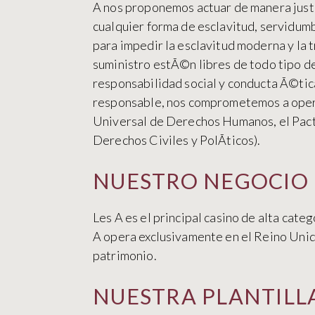
A nos proponemos actuar de manera justa
cualquier forma de esclavitud, servidum
para impedir la esclavitud moderna y la 
suministro estÃ©n libres de todo tipo de
responsabilidad social y conducta Ã©ti
responsable, nos comprometemos a opera
Universal de Derechos Humanos, el Pacto
Derechos Civiles y PolÃ­ticos).
NUESTRO NEGOCIO
Les A es el principal casino de alta cate
A opera exclusivamente en el Reino Unid
patrimonio.
NUESTRA PLANTILL