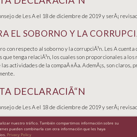
STA DECLARACIÃ“N
onsejo de Les A el 18 de diciembre de 2019 y serÃ¡ revisa
A EL SOBORNO Y LA CORRUPCI
cero con respecto al soborno y la corrupciÃ³n. Les A cuent
s que tenga relaciÃ³n, los cuales son proporcionales a los
e las actividades de la compaÃ±Ã­a. AdemÃ¡s, son claros, pr
mente.
STA DECLARACIÃ“N
onsejo de Les A el 18 de diciembre de 2019 y serÃ¡ revisa
analizar nuestro tráfico. También compartimos información sobre su
quienes pueden combinarla con otra información que les haya
ios.
Privacy Policy