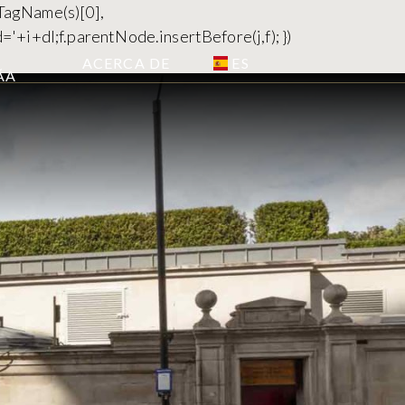
yTagName(s)[0],
='+i+dl;f.parentNode.insertBefore(j,f); })
ES
ACERCA DE
­A