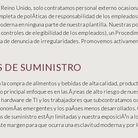
Reino Unido, solo contratamos personal externo ocasion
pleta de polÃ­ticas de responsabilidad de los empleados 
derna en ninguna parte de nuestra plantilla. Nuestras po
n controles de elegibilidad de los empleados), un Procedi
ca de denuncia de irregularidades. Promovemos activament
 DE SUMINISTRO
la compra de alimentos y bebidas de alta calidad, product
o principal enfoque es en las Ã¡reas de alto riesgo de nue
es, hardware de TI y los trabajadores que subcontratamos
economÃ­as emergentes y los paÃ­ses menos desarrollados.
as de suministro estÃ¡n limitadas y nuestra exposiciÃ³n a 
te margen para que ocurra una esclavitud moderna y por 