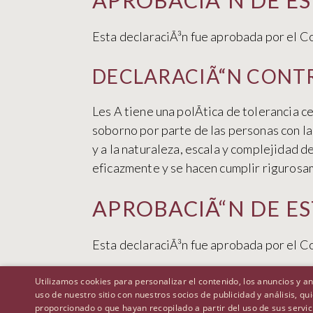
APROBACIÃ“N DE E
Esta declaraciÃ³n fue aprobada por el C
DECLARACIÃ“N CONTR
Les A tiene una polÃ­tica de tolerancia 
soborno por parte de las personas con la
y a la naturaleza, escala y complejidad d
eficazmente y se hacen cumplir rigurosa
APROBACIÃ“N DE E
Esta declaraciÃ³n fue aprobada por el C
Utilizamos cookies para personalizar el contenido, los anuncios y 
uso de nuestro sitio con nuestros socios de publicidad y análisis, 
proporcionado o que hayan recopilado a partir del uso de sus servic