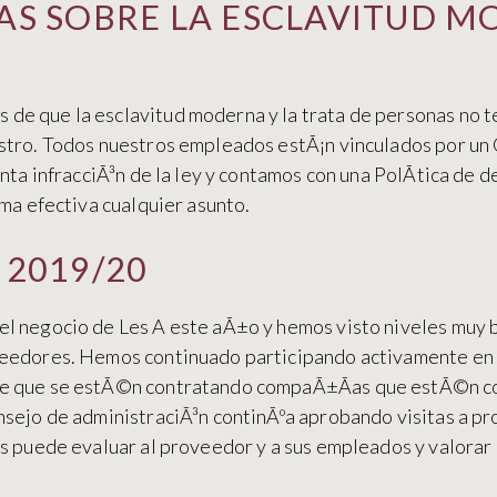
AS SOBRE LA ESCLAVITUD M
de que la esclavitud moderna y la trata de personas no t
stro. Todos nuestros empleados estÃ¡n vinculados por un
unta infracciÃ³n de la ley y contamos con una PolÃ­tica de
rma efectiva cualquier asunto.
 2019/20
l negocio de Les A este aÃ±o y hemos visto niveles muy b
veedores. Hemos continuado participando activamente en 
de que se estÃ©n contratando compaÃ±Ã­as que estÃ©n c
nsejo de administraciÃ³n continÃºa aprobando visitas a p
s puede evaluar al proveedor y a sus empleados y valorar