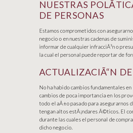
NUESTRAS POLÃTIC
DE PERSONAS
Estamos comprometidos con asegurarnos 
negocio o en nuestras cadenas de sumini
informar de cualquier infracciÃ³n o pres
la cual el personal puede reportar de fo
ACTUALIZACIÃ“N DE
No ha habido cambios fundamentales en e
cambios de poca importancia en los pro
todo el aÃ±o pasado para asegurarnos 
tengan altos estÃ¡ndares Ã©ticos. El co
durante las cuales el personal de compra
dicho negocio.