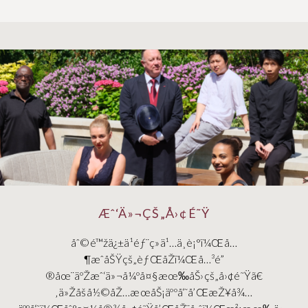
Æˆ‘Ä»¬ÇŠ„Å›¢É˜Ÿ
åˆ©é™žä¿±ä¹éƒ¨ç»ä¹…ä¸è¡°ï¼Œå…
¶æˆåŠŸçš„èƒŒåŽï¼Œå…³é”
®åœ¨äºŽæˆ‘ä»¬å¼ºå¤§æœ‰åŠ›çš„å›¢é˜Ÿã€
‚ä»Žåšå½©åŽ…æœåŠ¡äººå‘˜å’ŒæŽ¥å¾…