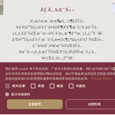
ÅŠ Å…¥Æˆ‘Ä»¬
å¦‚æžœæ‚¨æœ‰å…´è¶£åŠ å…
¥åˆ©é™žä¿±ä¹éƒ¨å¤§å®¶åº­å¹¶æˆä¸ºå›¢é˜Ÿä¸­
çš„ä¸€å‘˜ï¼Œæˆ‘ä»¬å¾ˆä¹æ„æ”¶åˆ°æ‚¨çš„ç”³è¯·ã€
‚åˆ©é™žä¿±ä¹éƒ¨æ˜¯ä¼¦æ•¦é¡¶çº§ä¿±ä¹éƒ¨ï¼Œä»…
å¯¹ä¼šå‘˜å¼€æ”¾ï¼ŒåŠ å…
¥æˆ‘ä»¬çš„å›¢é˜Ÿï¼Œå°†å¸®åŠ©æ‚¨è¿ˆå…
¥è¡Œä¸šå·…å³°ã€‚
我们使用 cookie 来个性化内容、广告并分析我们的流量。我们还与我们的广
Åº”Ç”¨
合作伙伴共享有关您使用我们网站的信息，他们可能会将这些信息与您提供给
其他信息或他们从您使用其服务时收集的其他信息结合起来。
Privacy Policy
ENGLISH
绝对必要
表现
瞄准
功能性
ARABIC
显示详细资料
CHINESE (SIMPLI
全都接受
全部拒绝
RUSSIAN