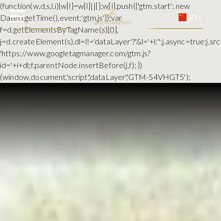
(function(w,d,s,l,i){w[l]=w[l]||[];w[l].push({'gtm.start': new
ZH
Date().getTime(),event:'gtm.js'});var
f=d.getElementsByTagName(s)[0],
j=d.createElement(s),dl=l!='dataLayer'?'&l='+l:'';j.async=true;j.sr
'https://www.googletagmanager.com/gtm.js?
id='+i+dl;f.parentNode.insertBefore(j,f); })
(window,document,'script','dataLayer','GTM-54VHGT5');