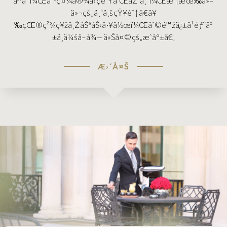
äººå‘˜ï¼Œåˆ°ç¤¼å®¾å›¢é˜Ÿå’ŒåŽ¨å¸ˆï¼Œæ²¡æœ‰ä»–
ä»¬çš„ä¸“ä¸šçŸ¥è¯†ã€å¥
‰çŒ®ç²¾ç¥žä¸ŽåŠªåŠ›å·¥ä½œï¼Œåˆ©é™žä¿±ä¹éƒ¨å°
±ä¸ä¼šå–å¾—ä»Šå¤©çš„æˆå°±ã€‚
Æ›´Å¤Š