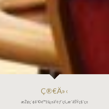
Ç®€Ä»‹
æŽ¢ç´¢åˆ©é™žä¿±ä¹éƒ¨çš„æˆåŠŸç§˜ç±