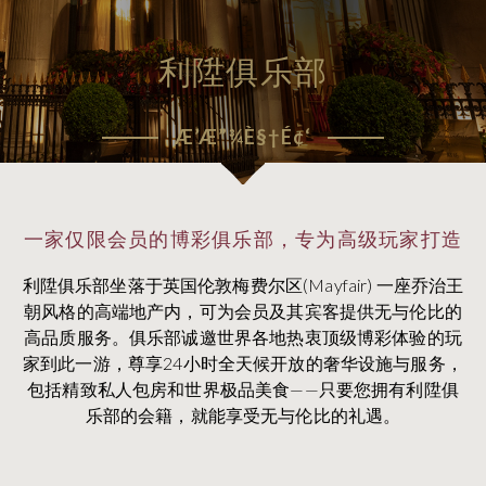
利陞俱乐部
Æ’­Æ”¾È§†É¢‘
一家仅限会员的博彩俱乐部，专为高级玩家打造
利陞俱乐部坐落于英国伦敦梅费尔区(Mayfair) 一座乔治王
朝风格的高端地产内，可为会员及其宾客提供无与伦比的
高品质服务。俱乐部诚邀世界各地热衷顶级博彩体验的玩
家到此一游，尊享24小时全天候开放的奢华设施与服务，
包括精致私人包房和世界极品美食——只要您拥有利陞俱
乐部的会籍，就能享受无与伦比的礼遇。