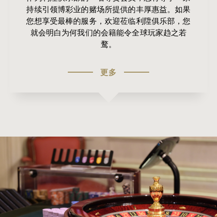
持续引领博彩业的赌场所提供的丰厚惠益。如果
您想享受最棒的服务，欢迎莅临利陞俱乐部，您
就会明白为何我们的会籍能令全球玩家趋之若
鹜。
更多