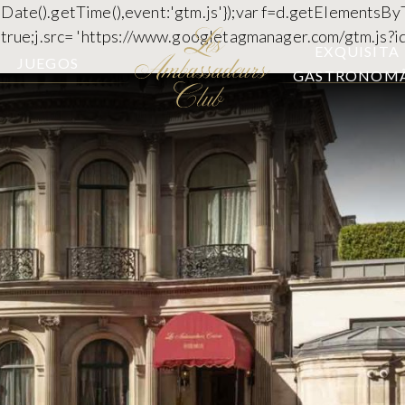
 new Date().getTime(),event:'gtm.js'});var f=d.getElementsB
c=true;j.src= 'https://www.googletagmanager.com/gtm.js?id
EXQUISITA
JUEGOS
GASTRONOMÃ