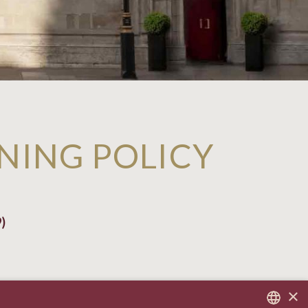
NING POLICY
)
×