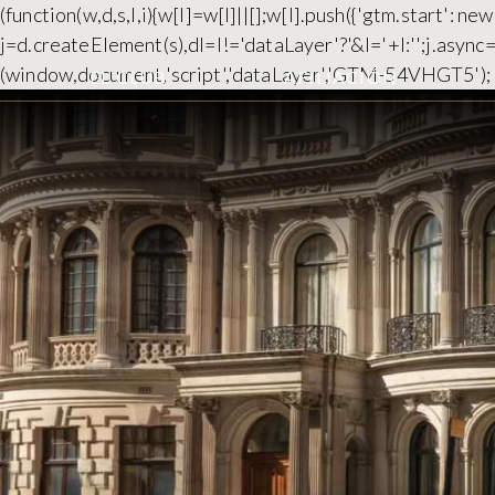
(function(w,d,s,l,i){w[l]=w[l]||[];w[l].push({'gtm.start':
j=d.createElement(s),dl=l!='dataLayer'?'&l='+l:'';j.asyn
(window,document,'script','dataLayer','GTM-54VHGT5');
EL CLUB
AFILIACIÓN