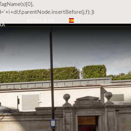
yTagName(s)[0],
='+i+dl;f.parentNode.insertBefore(j,f); })
ES
ACERCA DE
­A