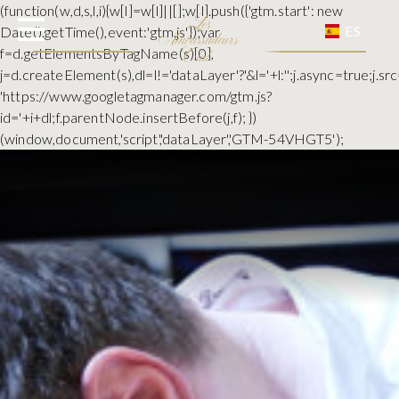
(function(w,d,s,l,i){w[l]=w[l]||[];w[l].push({'gtm.start': new
ES
Date().getTime(),event:'gtm.js'});var
f=d.getElementsByTagName(s)[0],
j=d.createElement(s),dl=l!='dataLayer'?'&l='+l:'';j.async=true;j.sr
'https://www.googletagmanager.com/gtm.js?
id='+i+dl;f.parentNode.insertBefore(j,f); })
(window,document,'script','dataLayer','GTM-54VHGT5');