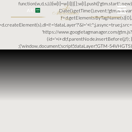
(function(w,d,s,l,i){w[l]=w[l]||[];w[l].push({'gtm.start
AR
Date().getTime(),event:'gtm.js'
f=d.getElementsByTagName(s
j=d.createElement(s),dl=l!='dataLayer'?'&l='+l:'';j.async=true;
'https://www.googletagmanager.com/gt
id='+i+dl;f.parentNode.insertBefore(j,f); })