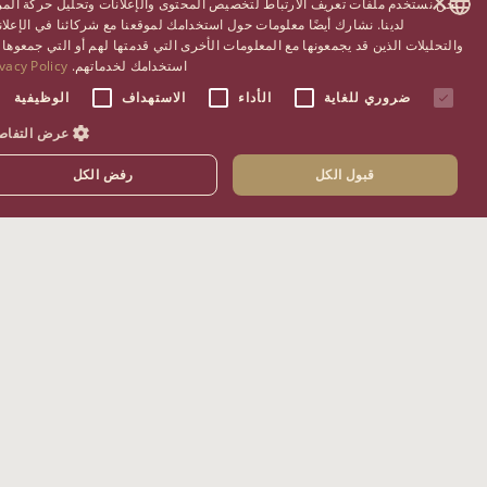
ن نستخدم ملفات تعريف الارتباط لتخصيص المحتوى والإعلانات وتحليل حركة المرور
الفعاليات الحصرية
لدينا. نشارك أيضًا معلومات حول استخدامك لموقعنا مع شركائنا في الإعلانات
تحليلات الذين قد يجمعونها مع المعلومات الأخرى التي قدمتها لهم أو التي جمعوها من
ENGLISH
استخدامك لخدماتهم.
Privacy Policy
POSTS BY CATEGO
ضروري للغاية
الأداء
الاستهداف
الوظيفية
ARABIC
Category:
العشاء
عرض التفاصيل
CHINESE (SIMPLIFIED)
Ù†Ù‚Ø¯Ù… Ù„ÙƒÙ… ÙƒØ±ÙŠØ³ØªÙˆÙ
RUSSIAN
ØªÙˆÙŠÙ„ÙˆØª â€“ Ù…Ø¯ÙŠØ±
قبول الكل
رفض الكل
Ø§Ù„Ø¶ÙŠØ§ÙØ©
SPANISH
ØªØ¹Ø±ÙÙˆØ§ Ø¹Ù„Ù‰ ÙØ§Ø¯ÙŠ
JAPANESE
Ø£Ù†Ø¯Ø±Ø§ÙˆØ³ â€“ Ø´ÙŠÙ
Ø§Ù„Ø£Ø·Ø¨Ø§Ù‚ Ø§Ù„Ø¹Ø±Ø¨ÙŠØ©
Ø§Ù„Ù…Ù…ÙŠØ² Ù„Ø¯ÙŠÙ†Ø§
INTRODUCING PAUL MUDDIMAN – OUR
EXECUTIVE CHEF
EVEN
Ø±ÙˆÙŠØ§Ù„ Ø£Ø³ÙƒÙˆØª
Ø³Ø¨Ø§Ù‚ Ø§Ù„Ù‚ÙˆØ§Ø±Ø¨ Ù‡Ù†Ù„ÙŠ